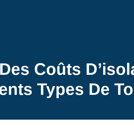
es Coûts D’isol
rents Types De To